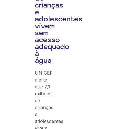
crianças
e
adolescentes
vivem
sem
acesso
adequado
à
água
UNICEF
alerta
que 2,1
milhões
de
crianças
e
adolescentes
vivem