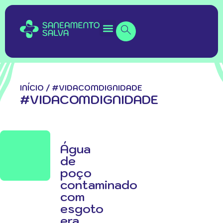
INÍCIO
/
#VIDACOMDIGNIDADE
#VIDACOMDIGNIDADE
Água
de
poço
contaminado
com
esgoto
era