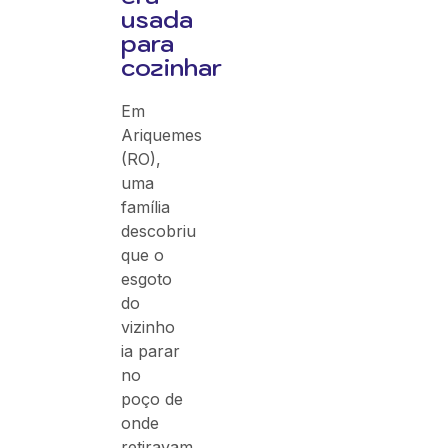
usada
para
cozinhar
Em
Ariquemes
(RO),
uma
família
descobriu
que o
esgoto
do
vizinho
ia parar
no
poço de
onde
retiravam