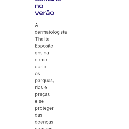
no
verão
A
dermatologista
Thalita
Esposito
ensina
como
curtir
os
parques,
rios e
praças
e se
proteger
das
doenças
comuns