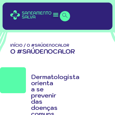
INÍCIO
/
O #SAÚDENOCALOR
O #SAÚDENOCALOR
Dermatologista
orienta
a se
prevenir
das
doenças
comuns