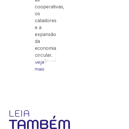
cooperativas,
os
catadores
e a
expansão
da
economia
circular.
veja
mais
LEIA
TAMBÉM