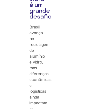
é um
grande
desafio
Brasil
avança
na
reciclagem
de
alumínio
e vidro,
mas
diferenças
econômicas
e
logísticas
ainda
impactam
as