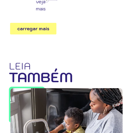
veja
mais
carregar mais
LEIA
TAMBÉM