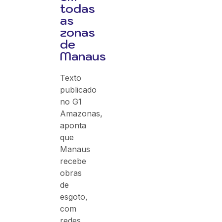
todas
as
zonas
de
Manaus
Texto
publicado
no G1
Amazonas,
aponta
que
Manaus
recebe
obras
de
esgoto,
com
redes