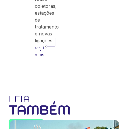
coletoras,
estações
de
tratamento
e novas
ligações.
veja
mais
LEIA
TAMBÉM